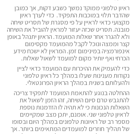
ראיון טלפוני ממוקד נמשך כשבע דקות, אך כמובן
שהדבר תלוי במוכבות התפקיד. כדי לערך ראיון
מקצועי כדאי לראיין על פי מסגרת של תסריט שיחה
מובנה. תסריט שכזה יעזור למראין להוביל את השיחה
ולא להגרר אחר שאלות המועמד. הראיון יתנהל באופן
קצר וממצה ונוכל לקבל מהמועמד מקסימום
אינפורמציה במינימום זמן. המראין לא ישכח מידע
הכרחי ואף יותיר מקום למועמד לשאול שאלות.
כדי להעמיק את ההיכרות עם המועמד כדאי לציין
נקודות מענינות שעלו במהלך כל ראיון טלפוני
ולהעלותם בשנית במהלך הראיון הפרונטאלי.
ההחלטה בנוגע להתאמת המועמד לתפקיד צריכה
להתגבש טרם סיום השיחה, זהו הזמן לשאול את
השאלות הנכונות כי לא תהיה לו הזדמנות נוספת
לראיון טלפוני שני. אומנם, יתכן מצב שמקיימים
מספר רב של ראיונות טלפונים במהלך היום ובסופו
של תהליך חוזרים למועמדים המתאימים ביותר. אך